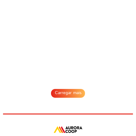
Ver receita
Ver receita
Linguiça Nobre
com Pasta de
Alho...
01h00
Carregar mais
6 porções
Ver receita